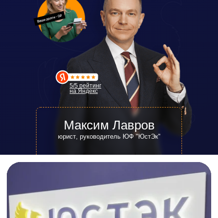
5/5 рейтинг
на Яндекс
Максим Лавров
юрист
, руководитель ЮФ "ЮстЭк"